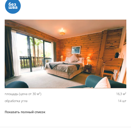
2
2
площадь (цена от 30 м
)
16,3 м
обработка угла
14 шт
Показать полный список