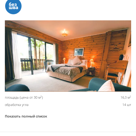
2
2
площадь (цена от 30 м
)
16,3 м
обработка угла
14 шт
Показать полный список