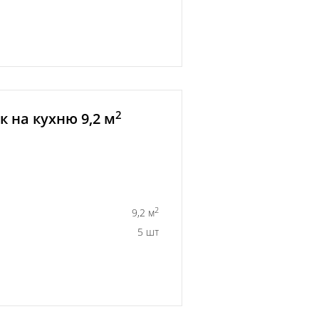
2
 на кухню 9,2 м
2
9,2 м
5 шт