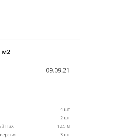
9 м2
09.09.21
4 шт
2 шт
ый ПВХ
12.5 м
тверстия
3 шт