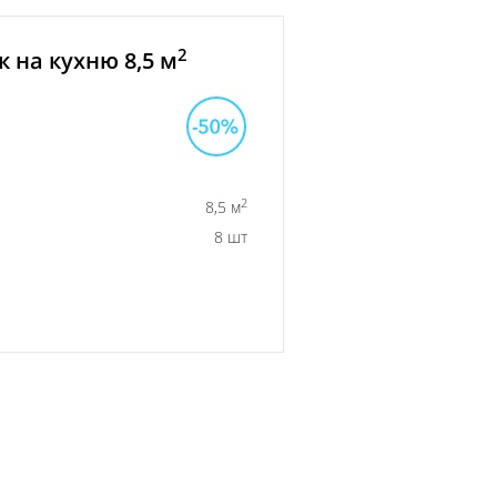
2
 на кухню 8,5 м
2
8,5 м
8 шт