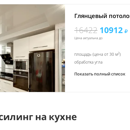
Глянцевый потолок
16422
10912
Цена актуальна до
2
площадь (цена от 30 м
)
обработка угла
Показать полный список
силинг на кухне