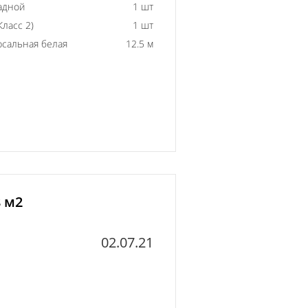
адной
1 шт
ласс 2)
1 шт
рсальная белая
12.5 м
8 м2
02.07.21