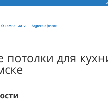
О компании
Адреса офисов
 потолки для кухн
мске
мости