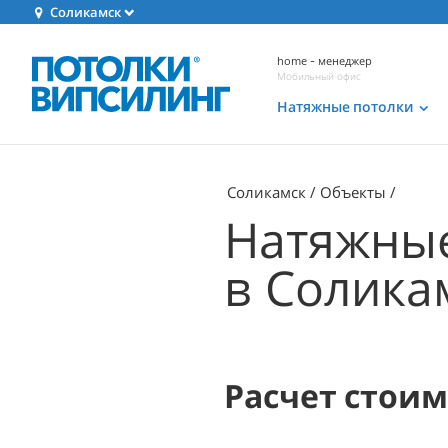
Соликамск
home - менеджер
Мобильный офис
Натяжные потолки
Соликамск
Объекты
Натяжные
в Солика
Расчет стои