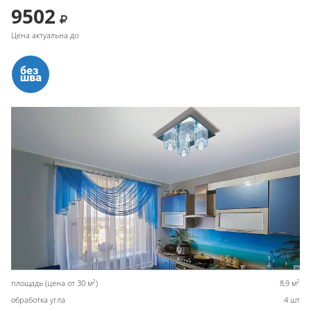
9502
Цена актуальна до
2
2
площадь (цена от 30 м
)
8,9 м
обработка угла
4 шт