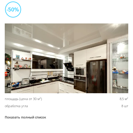
2
2
площадь (цена от 30 м
)
8,5 м
обработка угла
8 шт
Показать полный список