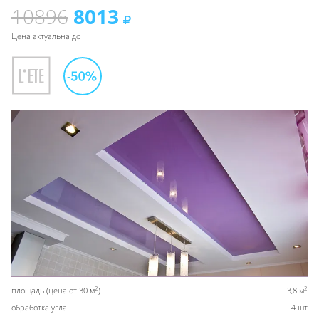
10896
8013
Цена актуальна до
2
2
площадь (цена от 30 м
)
3,8 м
обработка угла
4 шт