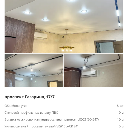
проспект Гагарина, 17/7
Обработка угла
8 шт
Стеновой профиль под вставку ПВХ
10 м
Вставка маскировочная универсальная цветная L0003 (30-347)
10 м
Универсальный профиль теневой VISP BLACK 241
5 м