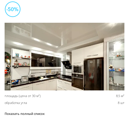
2
2
площадь (цена от 30 м
)
8,5 м
обработка угла
8 шт
Показать полный список