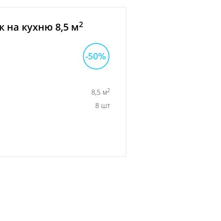
2
 на кухню 8,5 м
2
8,5 м
8 шт