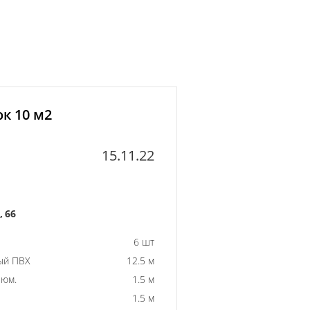
к 10 м2
15.11.22
 66
6 шт
ый ПВХ
12.5 м
люм.
1.5 м
1.5 м