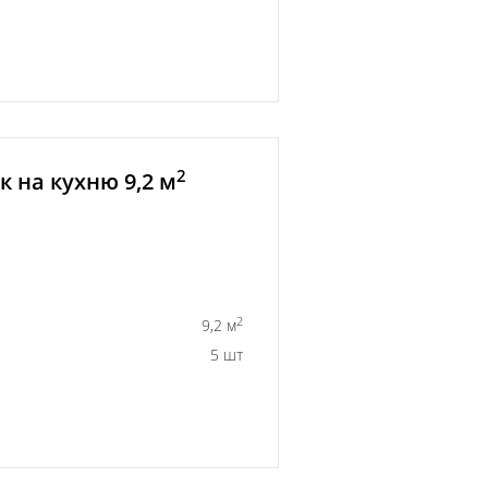
2
 на кухню 9,2 м
2
9,2 м
5 шт