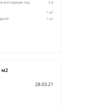
й конструкции под
3 м
1 шт
адной
1 шт
9 м2
28.03.21