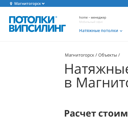
Магнитогорск
home - менеджер
Мобильный офис
Натяжные потолки
Магнитогорск
Объекты
Натяжные
в Магнит
Расчет стои