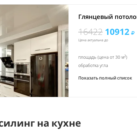
Глянцевый потолок
16422
10912
Цена актуальна до
2
площадь (цена от 30 м
)
обработка угла
Показать полный список
силинг на кухне