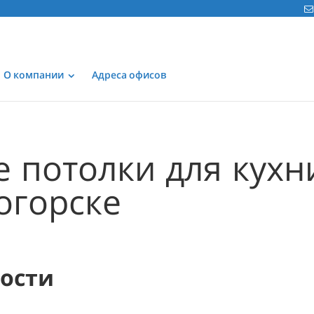
О компании
Адреса офисов
 потолки для кухн
огорске
мости