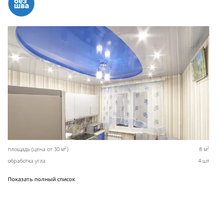
2
2
площадь (цена от 30 м
)
8 м
обработка угла
4 шт
Показать полный список