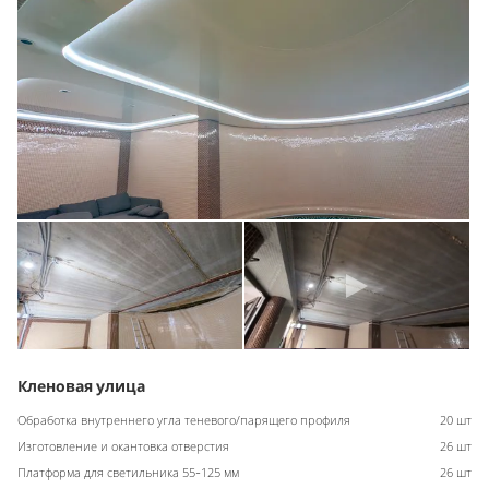
Кленовая улица
Обработка внутреннего угла теневого/парящего профиля
20 шт
Изготовление и окантовка отверстия
26 шт
Платформа для светильника 55-125 мм
26 шт