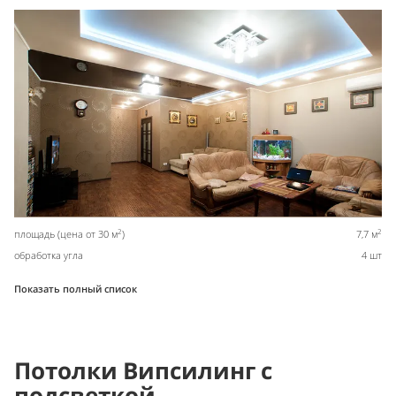
2
2
площадь (цена от 30 м
)
7,7 м
обработка угла
4 шт
Показать полный список
Потолки Випсилинг с
подсветкой