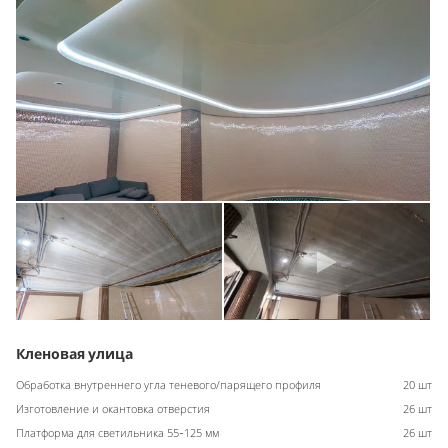
Кленовая улица
Обработка внутреннего угла теневого/парящего профиля
20 шт
Изготовление и окантовка отверстия
26 шт
Платформа для светильника 55-125 мм
26 шт