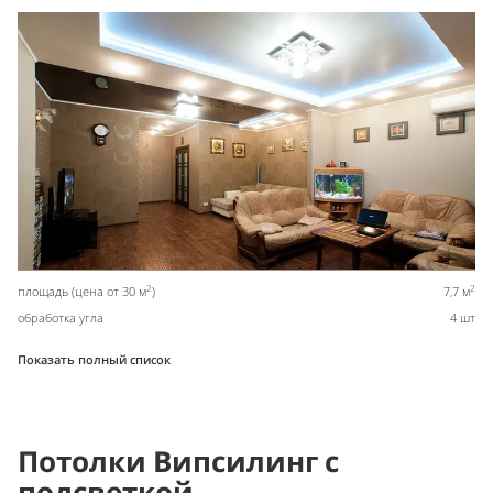
2
2
площадь (цена от 30 м
)
7,7 м
обработка угла
4 шт
Показать полный список
Потолки Випсилинг с
подсветкой