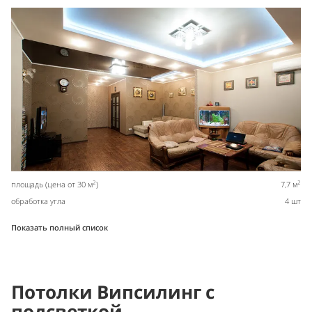
2
2
площадь (цена от 30 м
)
7,7 м
обработка угла
4 шт
Показать полный список
Потолки Випсилинг с
подсветкой