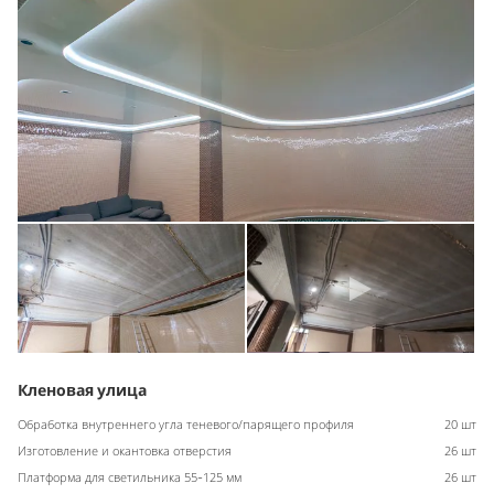
Кленовая улица
Обработка внутреннего угла теневого/парящего профиля
20 шт
Изготовление и окантовка отверстия
26 шт
Платформа для светильника 55-125 мм
26 шт