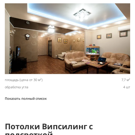
2
2
площадь (цена от 30 м
)
7,7 м
обработка угла
4 шт
Показать полный список
Потолки Випсилинг с
подсветкой