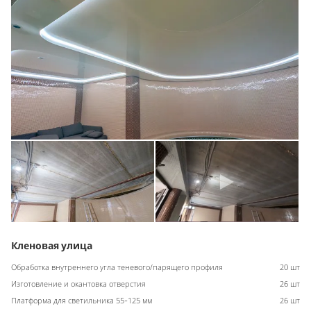
Кленовая улица
Обработка внутреннего угла теневого/парящего профиля
20 шт
Изготовление и окантовка отверстия
26 шт
Платформа для светильника 55-125 мм
26 шт