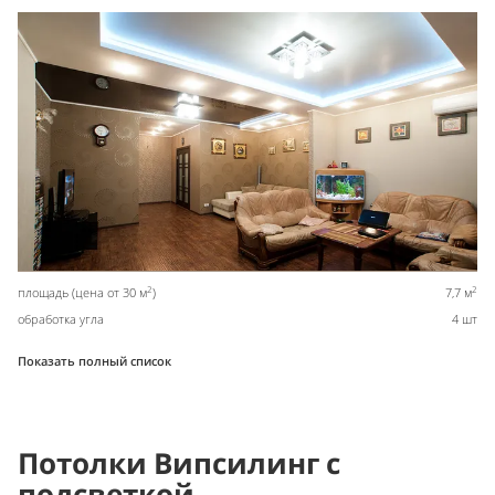
2
2
площадь (цена от 30 м
)
7,7 м
обработка угла
4 шт
Показать полный список
Потолки Випсилинг с
подсветкой