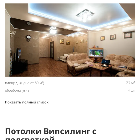
2
2
площадь (цена от 30 м
)
7,7 м
обработка угла
4 шт
Показать полный список
Потолки Випсилинг с
подсветкой