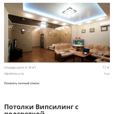
2
2
площадь (цена от 30 м
)
7,7 м
обработка угла
4 шт
Показать полный список
Потолки Випсилинг с
подсветкой