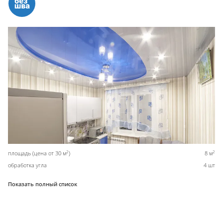
2
2
площадь (цена от 30 м
)
8 м
обработка угла
4 шт
Показать полный список