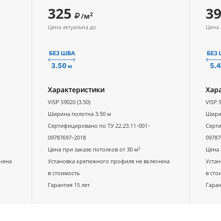
325
3
2
/м
Цена актуальна до
Цена 
Характеристики
Хар
VISP S9020 (3.50)
VISP S
Ширина полотна 3.50 м
Ширин
Сертифицировано по ТУ 22.23.11-001-
Серти
09787697-2018
09787
2
Цена при заказе потолков от 30 м
Цена 
чена
Установка крепежного профиля не включена
Устан
в стоимость
в сто
Гарантия 15 лет
Гаран