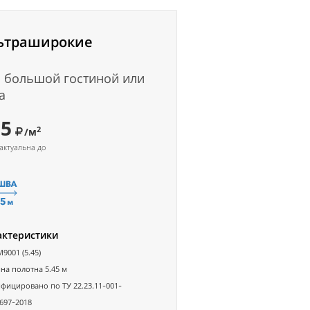
ьтраширокие
 большой гостиной или
а
95
2
/м
актуальна до
актеристики
M9001 (5.45)
а полотна 5.45 м
фицировано по ТУ 22.23.11-001-
697-2018