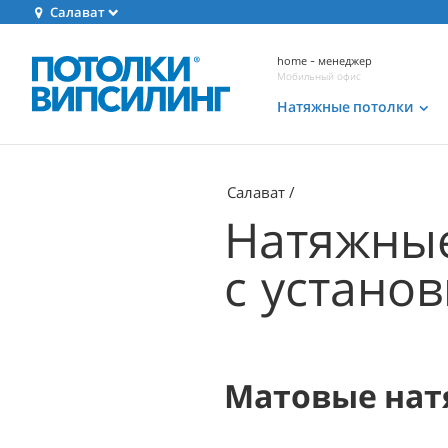
Салават
home - менеджер
Мобильный офис
Натяжные потолки
Салават
Натяжные
с установ
Матовые нат