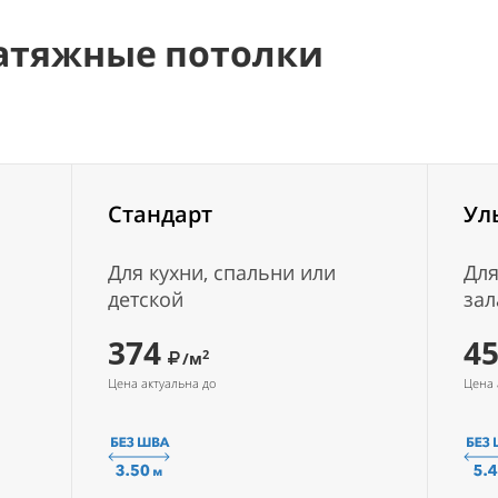
атяжные потолки
Стандарт
Ул
Для кухни, спальни или
Для
детской
зал
374
4
2
/м
Цена актуальна до
Цена 