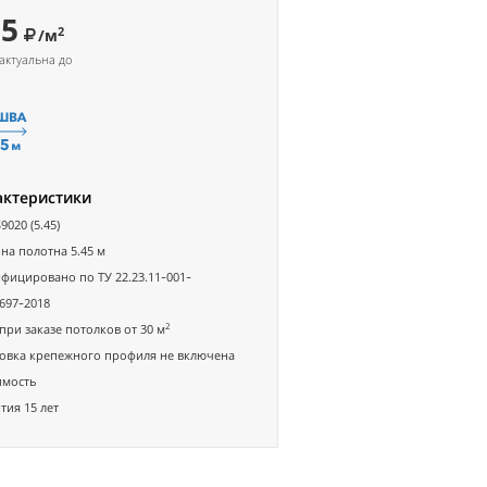
95
2
/м
актуальна до
актеристики
9020 (5.45)
а полотна 5.45 м
фицировано по ТУ 22.23.11-001-
697-2018
2
при заказе потолков от 30 м
овка крепежного профиля не включена
имость
тия 15 лет