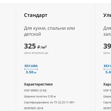
Стандарт
Ул
Для кухни, спальни или
Для
детской
зал
325
3
2
/м
Цена актуальна до
Цена 
Характеристики
Хар
VISP M9001 (3.50)
VISP 
Ширина полотна 3.50 м
Ширин
Сертифицировано по ТУ 22.23.11-001-
Серти
09787697-2018
09787