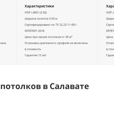
Характеристики
Хар
VISP L9001 (3.50)
VISP L
Ширина полотна 3.50 м
Ширин
Сертифицировано по ТУ 22.23.11-001-
Серти
09787697-2018
09787
2
Цена при заказе потолков от 30 м
Цена 
чена
Установка крепежного профиля не включена
Устан
в стоимость
в сто
Гарантия 15 лет
Гаран
потолков в Салавате