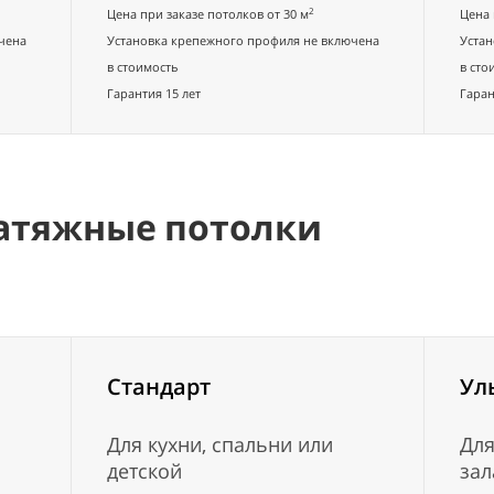
2
Цена при заказе потолков от 30 м
Цена 
чена
Установка крепежного профиля не включена
Устан
в стоимость
в сто
Гарантия 15 лет
Гаран
атяжные потолки
Стандарт
Ул
Для кухни, спальни или
Для
детской
зал