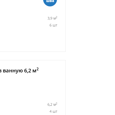
2
3,9 м
6 шт
2
 ванную 6,2 м
2
6,2 м
4 шт