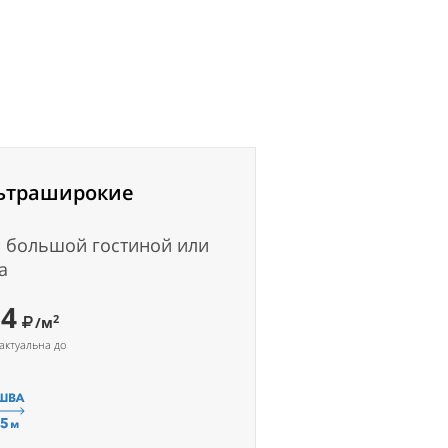
ьтраширокие
 большой гостиной или
а
54
2
/м
актуальна до