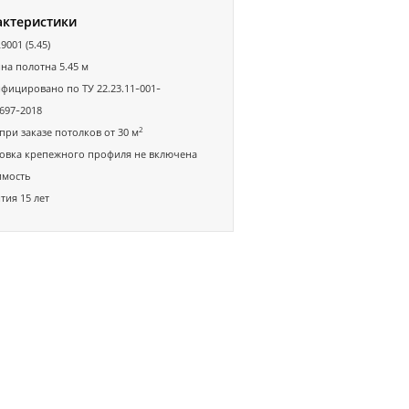
актеристики
9001 (5.45)
а полотна 5.45 м
фицировано по ТУ 22.23.11-001-
697-2018
2
при заказе потолков от 30 м
овка крепежного профиля не включена
имость
тия 15 лет