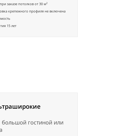
2
при заказе потолков от 30 м
овка крепежного профиля не включена
имость
тия 15 лет
ьтраширокие
 большой гостиной или
а