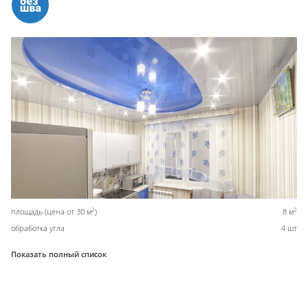
2
2
площадь (цена от 30 м
)
8 м
обработка угла
4 шт
Показать полный список