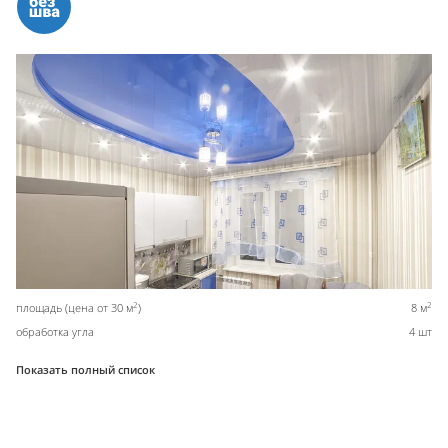
2
2
площадь (цена от 30 м
)
8 м
обработка угла
4 шт
Показать полный список