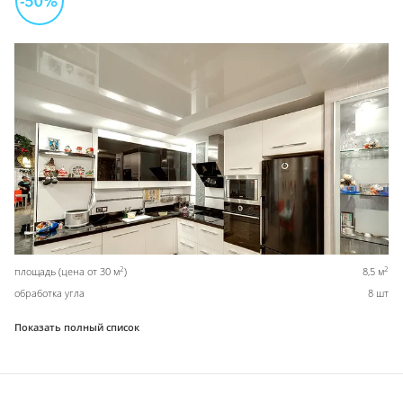
2
2
площадь (цена от 30 м
)
8,5 м
обработка угла
8 шт
Показать полный список