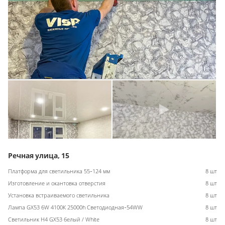
Речная улица, 15
Платформа для светильника 55-124 мм
8 шт
Изготовление и окантовка отверстия
8 шт
Установка встраиваемого светильника
8 шт
Лампа GX53 6W 4100К 25000h Светодиодная-54WW
8 шт
Светильник H4 GX53 белый / White
8 шт