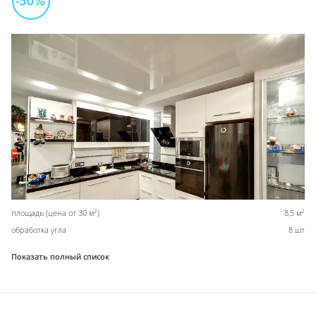
2
2
площадь (цена от 30 м
)
8,5 м
обработка угла
8 шт
Показать полный список