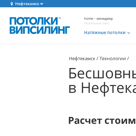
Нефтекамск
home - менеджер
Мобильный офис
Натяжные потолки
Нефтекамск
Технологии
Бесшовны
в Нефтек
Расчет стои