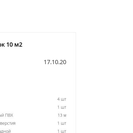
к 10 м2
17.10.20
4 шт
1 шт
ый ПВХ
13 м
тверстия
1 шт
адной
1 шт