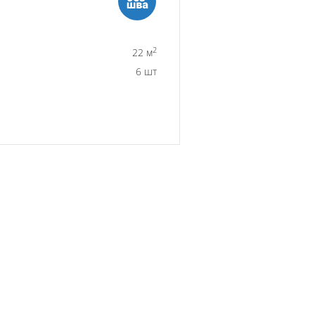
2
22 м
6 шт