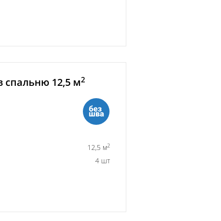
2
 спальню 12,5 м
2
12,5 м
4 шт