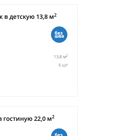
2
 в детскую 13,8 м
2
13,8 м
6 шт
2
 гостиную 22,0 м