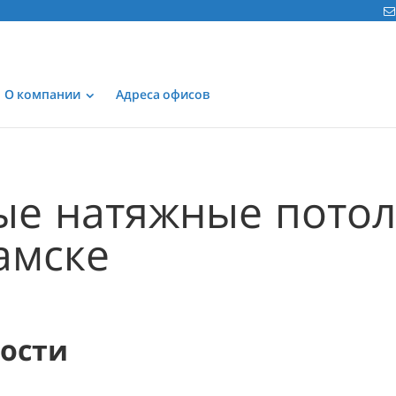
О компании
Адреса офисов
е натяжные потол
амске
мости