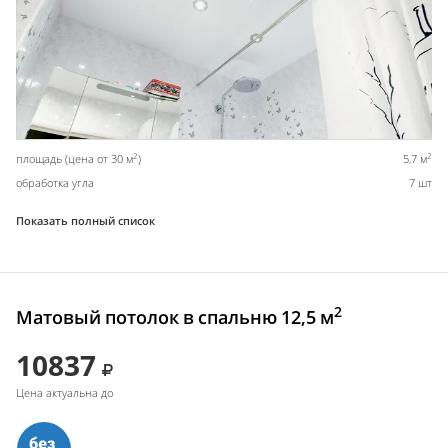
2
2
площадь (цена от 30 м
)
5,7 м
обработка угла
7 шт
Показать полный список
2
Матовый потолок в спальню 12,5 м
10837
Цена актуальна до