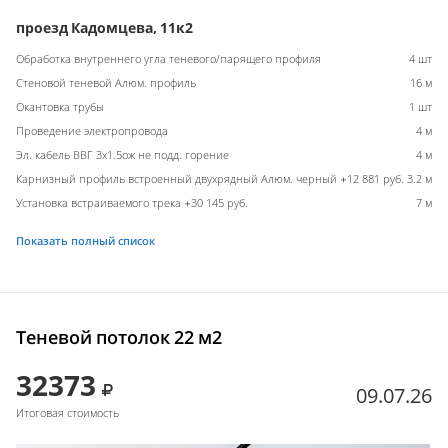
проезд Кадомцева, 11к2
Обработка внутреннего угла теневого/парящего профиля
4 шт
Стеновой теневой Алюм. профиль
16 м
Окантовка трубы
1 шт
Проведение электропровода
4 м
Эл. кабель ВВГ 3х1.5ож не подд. горение
4 м
Карнизный профиль встроенный двухрядный Алюм. черный +12 881 руб.
3.2 м
Установка встраиваемого трека +30 145 руб.
7 м
Показать полный список
Теневой потолок 22 м2
32373
09.07.26
Итоговая стоимость