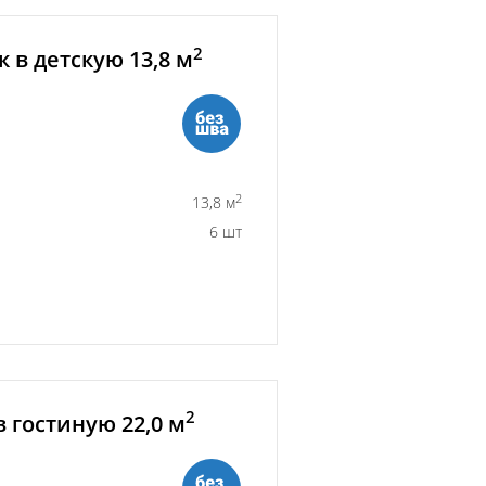
2
 в детскую 13,8 м
2
13,8 м
6 шт
2
 гостиную 22,0 м