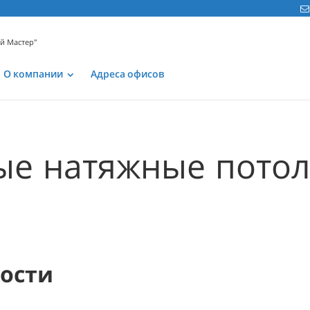
ой Мастер"
О компании
Адреса офисов
е натяжные потол
мости