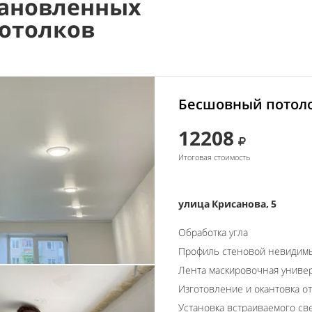
ановленных
отолков
Бесшовный потоло
12208
Итоговая стоимость
улица Крисанова, 5
Обработка угла
Профиль стеновой невидим
Лента маскировочная униве
Изготовление и окантовка о
Установка встраиваемого св