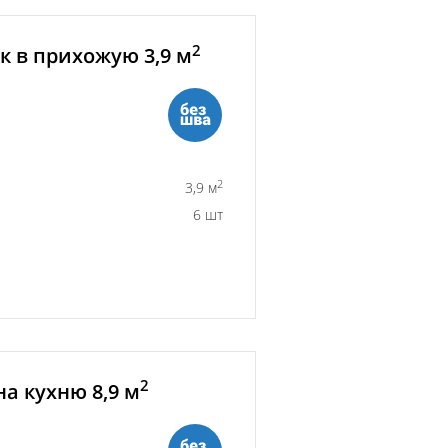
2
 в прихожую 3,9 м
2
3,9 м
6 шт
2
а кухню 8,9 м