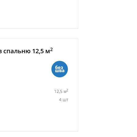
2
 спальню 12,5 м
2
12,5 м
4 шт