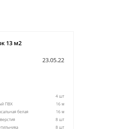
к 13 м2
23.05.22
4 шт
ый ПВХ
16 м
рсальная белая
16 м
тверстия
8 шт
етильника
8 шт