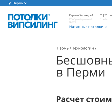
Пермь
Героев Хасана, 49
ТЦ "Стр
Консультационный
1 этаж
центр
Натяжные потолки
Пермь
Технологии
Бесшовны
в Перми
Расчет стои