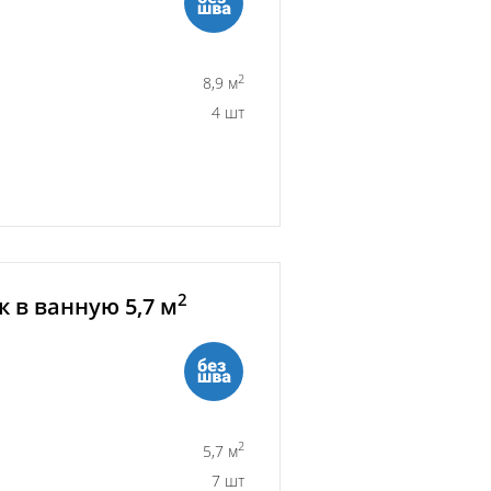
2
8,9 м
4 шт
2
 в ванную 5,7 м
2
5,7 м
7 шт