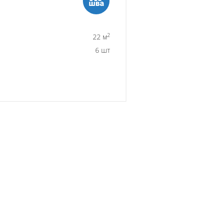
2
22 м
6 шт