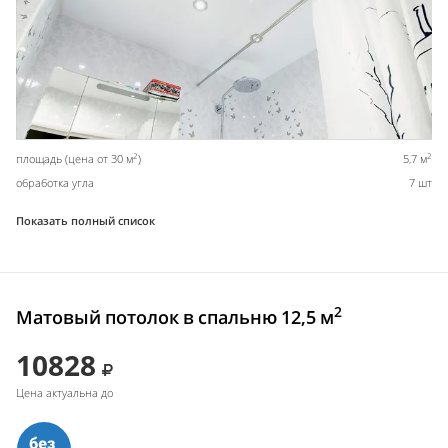
2
2
площадь (цена от 30 м
)
5,7 м
обработка угла
7 шт
Показать полный список
2
Матовый потолок в спальню 12,5 м
10828
Цена актуальна до