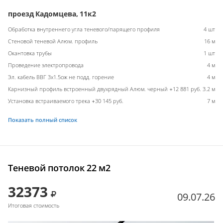
проезд Кадомцева, 11к2
Обработка внутреннего угла теневого/парящего профиля
4 шт
Стеновой теневой Алюм. профиль
16 м
Окантовка трубы
1 шт
Проведение электропровода
4 м
Эл. кабель ВВГ 3х1.5ож не подд. горение
4 м
Карнизный профиль встроенный двухрядный Алюм. черный +12 881 руб.
3.2 м
Установка встраиваемого трека +30 145 руб.
7 м
Показать полный список
Теневой потолок 22 м2
32373
09.07.26
Итоговая стоимость