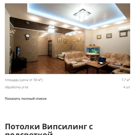
2
2
площадь (цена от 30 м
)
7,7 м
обработка угла
4 шт
Показать полный список
Потолки Випсилинг с
подсветкой