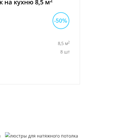
2
 на кухню 8,5 м
2
8,5 м
8 шт