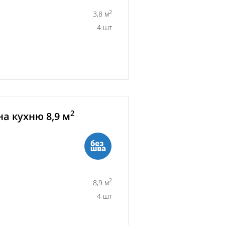
2
3,8 м
4 шт
2
а кухню 8,9 м
2
8,9 м
4 шт