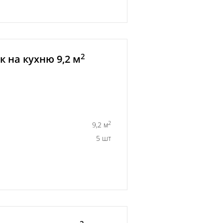
2
 на кухню 9,2 м
2
9,2 м
5 шт