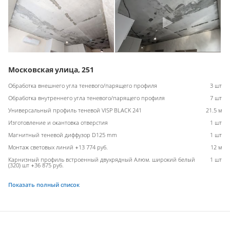
Московская улица, 251
Обработка внешнего угла теневого/парящего профиля
3 шт
Обработка внутреннего угла теневого/парящего профиля
7 шт
Универсальный профиль теневой VISP BLACK 241
21.5 м
Изготовление и окантовка отверстия
1 шт
Магнитный теневой диффузор D125 mm
1 шт
Монтаж световых линий +13 774 руб.
12 м
Карнизный профиль встроенный двухрядный Алюм. широкий белый
1 шт
(320) шт +36 875 руб.
Показать полный список