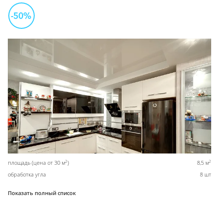
2
2
площадь (цена от 30 м
)
8,5 м
обработка угла
8 шт
Показать полный список