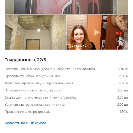
Твардовского, 22/5
2
Полотно L'ete ART8195 (1.95) M,S изображение из каталога
3,36 м
Профиль стеновой невидимый ПВХ
8,00 м
Лента маскировочная универсальная белая
8,00 м
Изготовление и окантовка отверстия
2,00 шт
Стойка для потолочного светильника Vipceiling
2,00 шт
Установка встраиваемого светильника
2,00 шт
Проведение электропроводки
1,50 м
Показать полный список