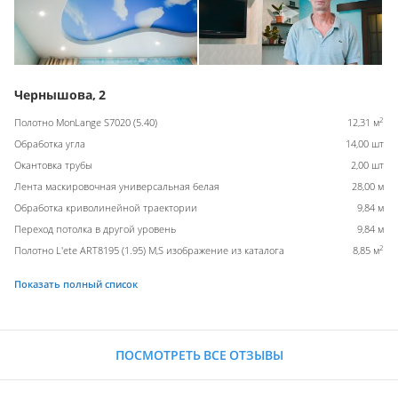
Чернышова, 2
2
Полотно MonLange S7020 (5.40)
12,31 м
Обработка угла
14,00 шт
Окантовка трубы
2,00 шт
Лента маскировочная универсальная белая
28,00 м
Обработка криволинейной траектории
9,84 м
Переход потолка в другой уровень
9,84 м
2
Полотно L'ete ART8195 (1.95) M,S изображение из каталога
8,85 м
Показать полный список
ПОСМОТРЕТЬ ВСЕ ОТЗЫВЫ