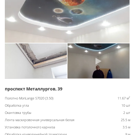
проспект Металлургов, 39
2
Полотно MonLange S7020 (3.50)
11.67 м
Обработка угла
10 шт
Окантовка трубы
2 шт
Лента маскировочная универсальная белая
25.5 м
Установка потолочного карниза
3.5 м
Обработка криволинейной траектории
9 м