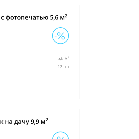
2
с фотопечатью 5,6 м
2
5,6 м
12 шт
2
 на дачу 9,9 м