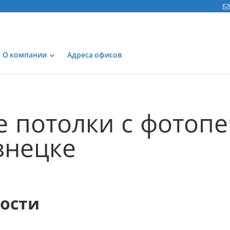
О компании
Адреса офисов
 потолки с фотоп
знецке
мости