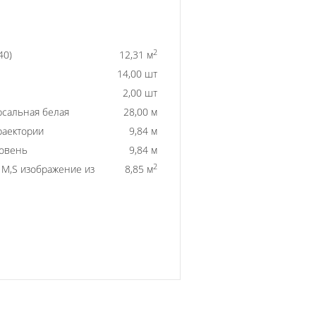
2
40)
12,31 м
14,00 шт
2,00 шт
рсальная белая
28,00 м
раектории
9,84 м
ровень
9,84 м
2
) M,S изображение из
8,85 м