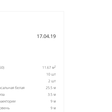
17.04.19
2
50)
11.67 м
10 шт
2 шт
рсальная белая
25.5 м
иза
3.5 м
раектории
9 м
ровень
9 м