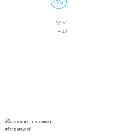
2
9,9 м
4 шт