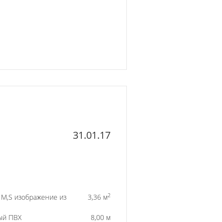
31.01.17
2
) M,S изображение из
3,36 м
ый ПВХ
8,00 м