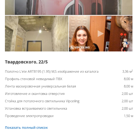
Твардовского, 22/5
2
Полотно L'ete ART8195 (1.95) M,S изображение из каталога
3,36 м
Профиль стеновой невидимый ПВХ
8,00 м
Лента маскировочная универсальная белая
8,00 м
Изготовление и окантовка отверстия
2,00 шт
Стойка для потолочного светильника Vipceiling
2,00 шт
Установка встраиваемого светильника
2,00 шт
Проведение электропроводки
1,50 м
Показать полный список