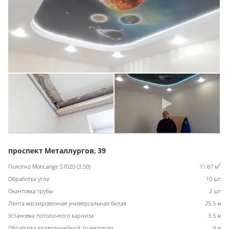
проспект Металлургов, 39
2
Полотно MonLange S7020 (3.50)
11.67 м
Обработка угла
10 шт
Окантовка трубы
2 шт
Лента маскировочная универсальная белая
25.5 м
Установка потолочного карниза
3.5 м
Обработка криволинейной траектории
9 м