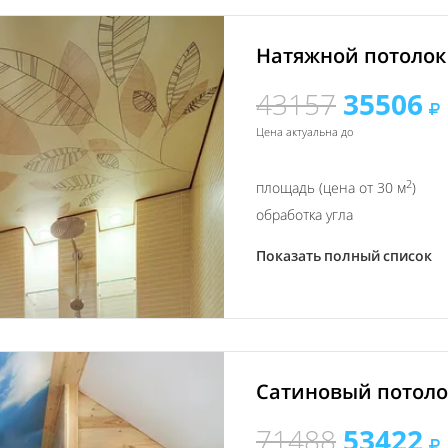
Натяжной потолок 
43157
35506
Цена актуальна до
2
площадь (цена от 30 м
)
обработка угла
Показать полный список
Сатиновый потолок
71488
53422