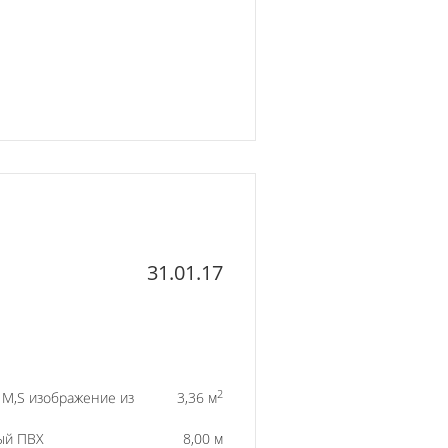
31.01.17
2
) M,S изображение из
3,36 м
ый ПВХ
8,00 м