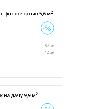
2
с фотопечатью 5,6 м
2
5,6 м
12 шт
2
 на дачу 9,9 м