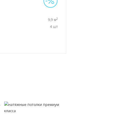
2
9,9 м
4 шт