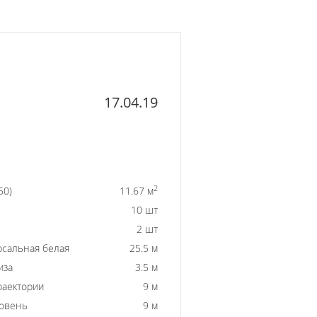
17.04.19
2
50)
11.67 м
10 шт
2 шт
рсальная белая
25.5 м
иза
3.5 м
раектории
9 м
ровень
9 м