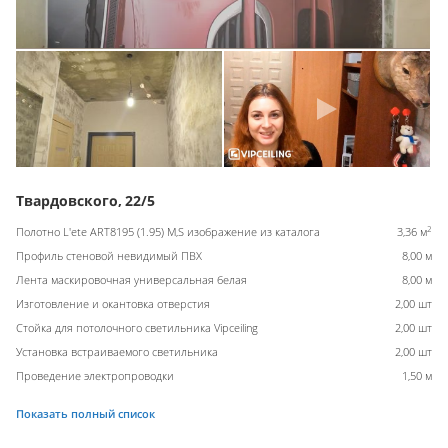
Твардовского, 22/5
2
Полотно L'ete ART8195 (1.95) M,S изображение из каталога
3,36 м
Профиль стеновой невидимый ПВХ
8,00 м
Лента маскировочная универсальная белая
8,00 м
Изготовление и окантовка отверстия
2,00 шт
Стойка для потолочного светильника Vipceiling
2,00 шт
Установка встраиваемого светильника
2,00 шт
Проведение электропроводки
1,50 м
Показать полный список