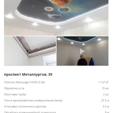
проспект Металлургов, 39
2
Полотно MonLange S7020 (3.50)
11.67 м
Обработка угла
10 шт
Окантовка трубы
2 шт
Лента маскировочная универсальная белая
25.5 м
Установка потолочного карниза
3.5 м
Обработка криволинейной траектории
9 м