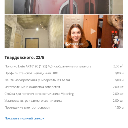
Твардовского, 22/5
2
Полотно L'ete ART8195 (1.95) M,S изображение из каталога
3,36 м
Профиль стеновой невидимый ПВХ
8,00 м
Лента маскировочная универсальная белая
8,00 м
Изготовление и окантовка отверстия
2,00 шт
Стойка для потолочного светильника Vipceiling
2,00 шт
Установка встраиваемого светильника
2,00 шт
Проведение электропроводки
1,50 м
Показать полный список