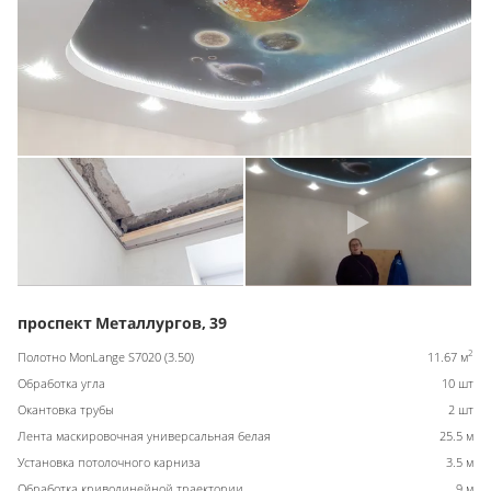
проспект Металлургов, 39
2
Полотно MonLange S7020 (3.50)
11.67 м
Обработка угла
10 шт
Окантовка трубы
2 шт
Лента маскировочная универсальная белая
25.5 м
Установка потолочного карниза
3.5 м
Обработка криволинейной траектории
9 м