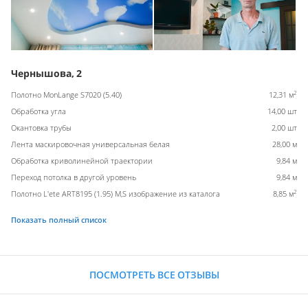
Чернышова, 2
2
Полотно MonLange S7020 (5.40)
12,31 м
Обработка угла
14,00 шт
Окантовка трубы
2,00 шт
Лента маскировочная универсальная белая
28,00 м
Обработка криволинейной траектории
9,84 м
Переход потолка в другой уровень
9,84 м
2
Полотно L'ete ART8195 (1.95) M,S изображение из каталога
8,85 м
Показать полный список
ПОСМОТРЕТЬ ВСЕ ОТЗЫВЫ