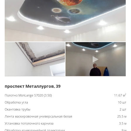
проспект Металлургов, 39
2
Полотно MonLange S7020 (3.50)
11.67 м
Обработка угла
10 шт
Окантовка трубы
2 шт
Лента маскировочная универсальная белая
25.5 м
Установка потолочного карниза
3.5 м
Обработка криволинейной траектории
9 м