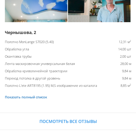
Чернышова, 2
2
Полотно MonLange S7020 (5.40)
12,31 м
Обработка угла
14,00 шт
Окантовка трубы
2,00 шт
Лента маскировочная универсальная белая
28,00 м
Обработка криволинейной траектории
9,84 м
Переход потолка в другой уровень
9,84 м
2
Полотно L'ete ART8195 (1.95) M,S изображение из каталога
8,85 м
Показать полный список
ПОСМОТРЕТЬ ВСЕ ОТЗЫВЫ