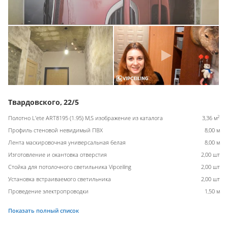
Твардовского, 22/5
2
Полотно L'ete ART8195 (1.95) M,S изображение из каталога
3,36 м
Профиль стеновой невидимый ПВХ
8,00 м
Лента маскировочная универсальная белая
8,00 м
Изготовление и окантовка отверстия
2,00 шт
Стойка для потолочного светильника Vipceiling
2,00 шт
Установка встраиваемого светильника
2,00 шт
Проведение электропроводки
1,50 м
Показать полный список