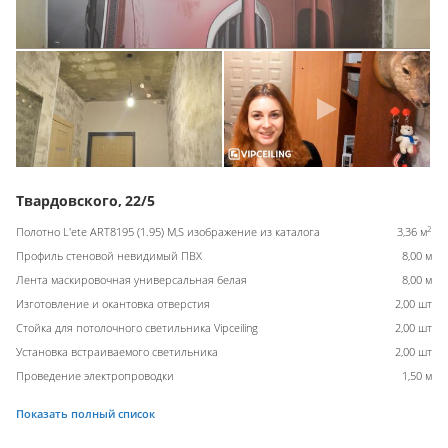
Твардовского, 22/5
2
Полотно L'ete ART8195 (1.95) M,S изображение из каталога
3,36 м
Профиль стеновой невидимый ПВХ
8,00 м
Лента маскировочная универсальная белая
8,00 м
Изготовление и окантовка отверстия
2,00 шт
Стойка для потолочного светильника Vipceiling
2,00 шт
Установка встраиваемого светильника
2,00 шт
Проведение электропроводки
1,50 м
Показать полный список