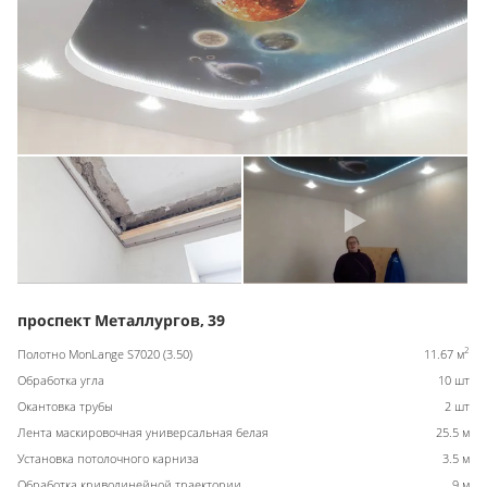
проспект Металлургов, 39
2
Полотно MonLange S7020 (3.50)
11.67 м
Обработка угла
10 шт
Окантовка трубы
2 шт
Лента маскировочная универсальная белая
25.5 м
Установка потолочного карниза
3.5 м
Обработка криволинейной траектории
9 м