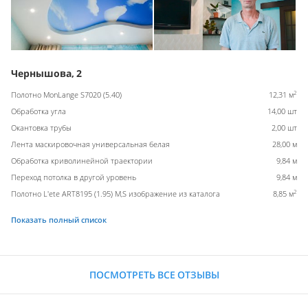
Чернышова, 2
2
Полотно MonLange S7020 (5.40)
12,31 м
Обработка угла
14,00 шт
Окантовка трубы
2,00 шт
Лента маскировочная универсальная белая
28,00 м
Обработка криволинейной траектории
9,84 м
Переход потолка в другой уровень
9,84 м
2
Полотно L'ete ART8195 (1.95) M,S изображение из каталога
8,85 м
Показать полный список
ПОСМОТРЕТЬ ВСЕ ОТЗЫВЫ