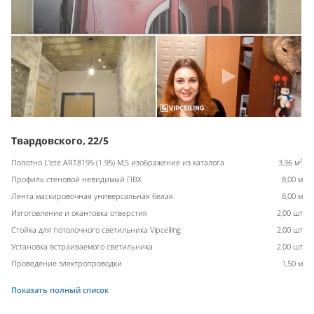
Твардовского, 22/5
2
Полотно L'ete ART8195 (1.95) M,S изображение из каталога
3,36 м
Профиль стеновой невидимый ПВХ
8,00 м
Лента маскировочная универсальная белая
8,00 м
Изготовление и окантовка отверстия
2,00 шт
Стойка для потолочного светильника Vipceiling
2,00 шт
Установка встраиваемого светильника
2,00 шт
Проведение электропроводки
1,50 м
Показать полный список