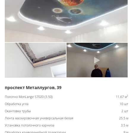
проспект Металлургов, 39
2
Полотно MonLange S7020 (3.50)
11.67 м
Обработка угла
10 шт
Окантовка трубы
2 шт
Лента маскировочная универсальная белая
25.5 м
Установка потолочного карниза
3.5 м
Обработка криволинейной траектории
9 м