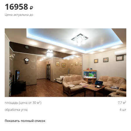
16958
Цена актуальна до
2
2
площадь (цена от 30 м
)
7,7 м
обработка угла
4 шт
Показать полный список