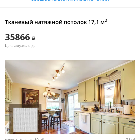
2
Тканевый натяжной потолок 17,1 м
35866
Цена актуальна до
2
2
площадь (цена от 30 м
)
17,1 м