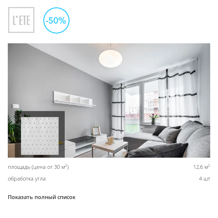
2
2
площадь (цена от 30 м
)
12,6 м
обработка угла
4 шт
Показать полный список