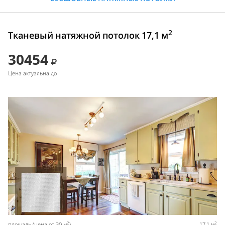
2
Тканевый натяжной потолок 17,1 м
30454
Цена актуальна до
2
2
площадь (цена от 30 м
)
17,1 м