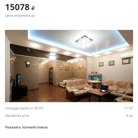
15078
Цена актуальна до
2
2
площадь (цена от 30 м
)
7,7 м
обработка угла
4 шт
Показать полный список