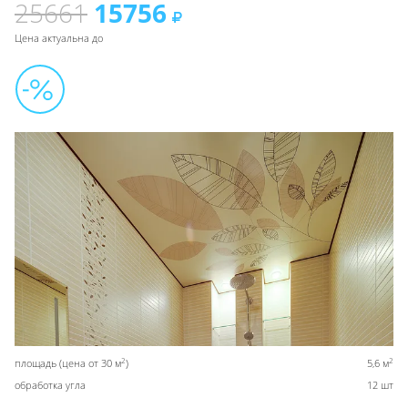
25661
15756
Цена актуальна до
2
2
площадь (цена от 30 м
)
5,6 м
обработка угла
12 шт