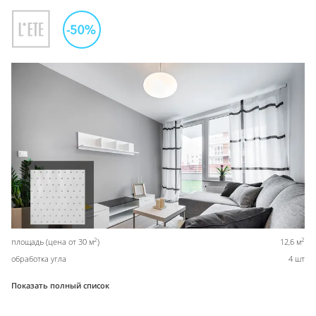
2
2
площадь (цена от 30 м
)
12,6 м
обработка угла
4 шт
Показать полный список