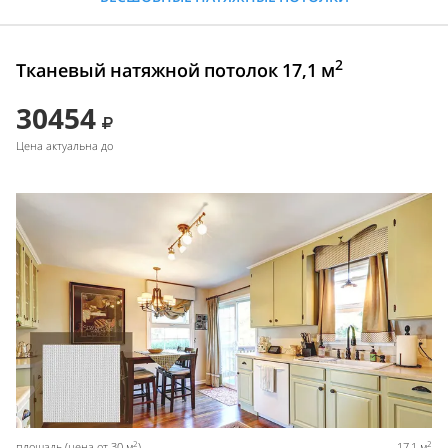
2
Тканевый натяжной потолок 17,1 м
30454
Цена актуальна до
2
2
площадь (цена от 30 м
)
17,1 м