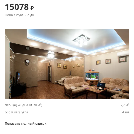
15078
Цена актуальна до
2
2
площадь (цена от 30 м
)
7,7 м
обработка угла
4 шт
Показать полный список