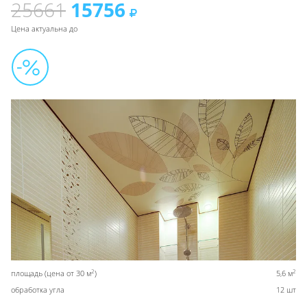
25661
15756
Цена актуальна до
2
2
площадь (цена от 30 м
)
5,6 м
обработка угла
12 шт