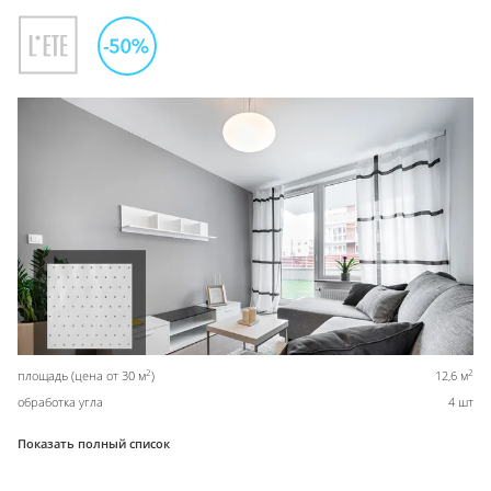
2
2
площадь (цена от 30 м
)
12,6 м
обработка угла
4 шт
Показать полный список