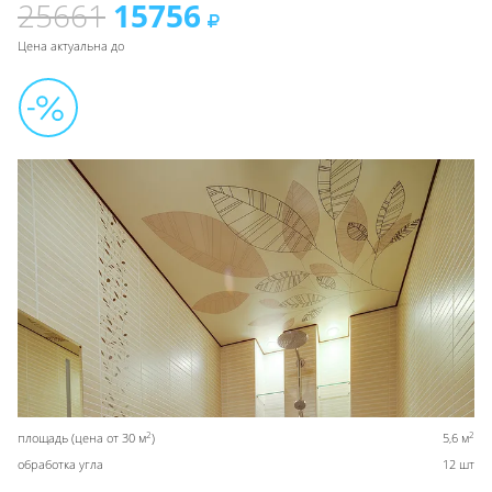
25661
15756
Цена актуальна до
2
2
площадь (цена от 30 м
)
5,6 м
обработка угла
12 шт