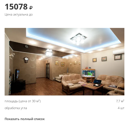
15078
Цена актуальна до
2
2
площадь (цена от 30 м
)
7,7 м
обработка угла
4 шт
Показать полный список