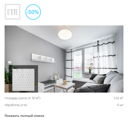
2
2
площадь (цена от 30 м
)
12,6 м
обработка угла
4 шт
Показать полный список