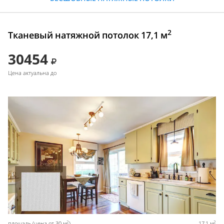
2
Тканевый натяжной потолок 17,1 м
30454
Цена актуальна до
2
2
площадь (цена от 30 м
)
17,1 м