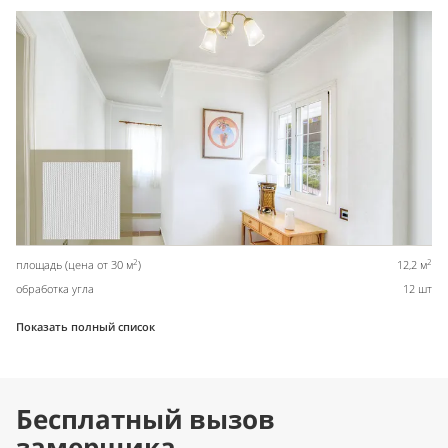
2
2
площадь (цена от 30 м
)
12,2 м
обработка угла
12 шт
Показать полный список
Бесплатный вызов
замерщика