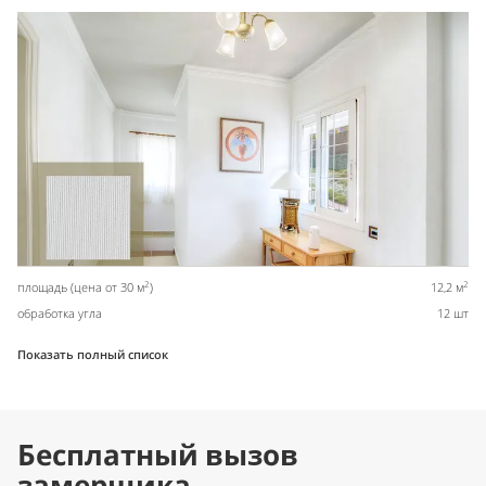
2
2
площадь (цена от 30 м
)
12,2 м
обработка угла
12 шт
Показать полный список
Бесплатный вызов
замерщика