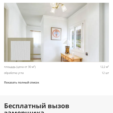
2
2
площадь (цена от 30 м
)
12,2 м
обработка угла
12 шт
Показать полный список
Бесплатный вызов
замерщика