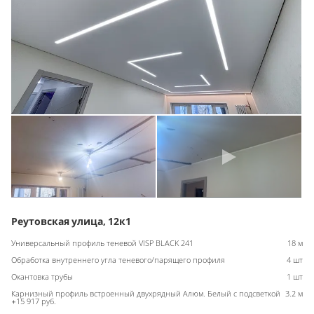
Реутовская улица, 12к1
Универсальный профиль теневой VISP BLACK 241
18 м
Обработка внутреннего угла теневого/парящего профиля
4 шт
Окантовка трубы
1 шт
Карнизный профиль встроенный двухрядный Алюм. Белый с подсветкой
3.2 м
+15 917 руб.