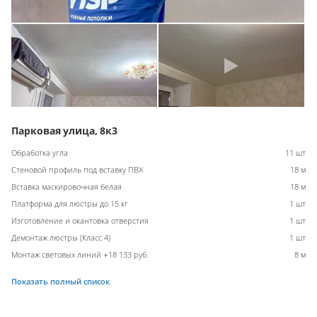
Парковая улица, 8к3
Обработка угла
11 шт
Стеновой профиль под вставку ПВХ
18 м
Вставка маскировочная белая
18 м
Платформа для люстры до 15 кг
1 шт
Изготовление и окантовка отверстия
1 шт
Демонтаж люстры (Класс 4)
1 шт
Монтаж световых линий +18 133 руб.
8 м
Показать полный список