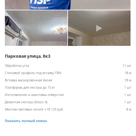
Парковая улица, 8к3
Обработка угла
11 шт
Стеновой профиль под вставку ПВХ
18 м
Вставка маскировочная белая
18 м
Платформа для люстры до 15 кг
1 шт
Изготовление и окантовка отверстия
1 шт
Демонтаж люстры (Класс 4)
1 шт
Монтаж световых линий +18 133 руб.
8 м
Показать полный список