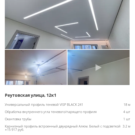
Реутовская улица, 12к1
Универсальный профиль теневой VISP BLACK 241
18 м
Обработка внутреннего угла теневого/парящего профиля
4 шт
Окантовка трубы
1 шт
Карнизный профиль встроенный двухрядный Алюм. Белый с подсветкой
3.2 м
+15 917 руб.