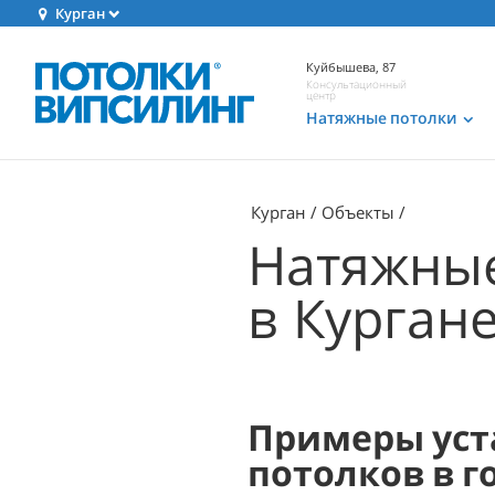
Курган
Куйбышева, 87
Консультационный
центр
Натяжные потолки
Курган
Объекты
Натяжные
в Курган
Примеры уст
потолков в г