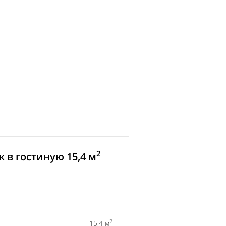
2
 в гостиную 15,4 м
2
15,4 м