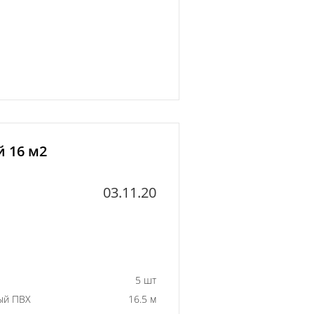
й 16 м2
03.11.20
5 шт
ый ПВХ
16.5 м