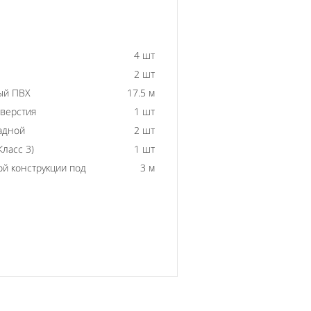
4 шт
2 шт
ый ПВХ
17.5 м
тверстия
1 шт
адной
2 шт
ласс 3)
1 шт
й конструкции под
3 м