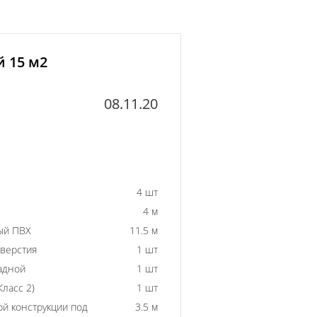
й 15 м2
08.11.20
4 шт
4 м
ый ПВХ
11.5 м
тверстия
1 шт
адной
1 шт
ласс 2)
1 шт
й конструкции под
3.5 м