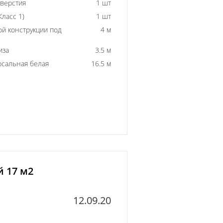
тверстия
1 шт
ласс 1)
1 шт
й конструкции под
4 м
иза
3.5 м
рсальная белая
16.5 м
й 17 м2
12.09.20