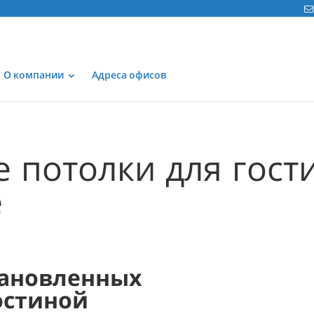
О компании
Адреса офисов
 потолки для гост
е
ановленных
остиной