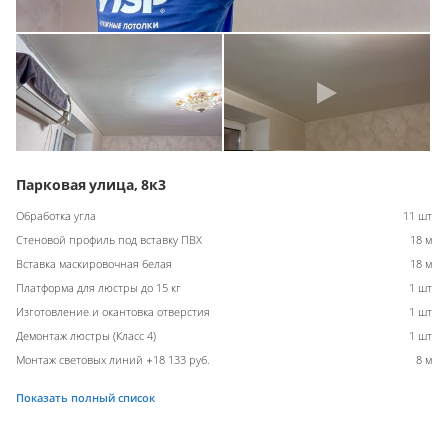
Парковая улица, 8к3
Обработка угла
11 шт
Стеновой профиль под вставку ПВХ
18 м
Вставка маскировочная белая
18 м
Платформа для люстры до 15 кг
1 шт
Изготовление и окантовка отверстия
1 шт
Демонтаж люстры (Класс 4)
1 шт
Монтаж световых линий +18 133 руб.
8 м
Показать полный список