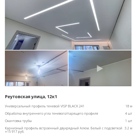
Реутовская улица, 12к1
Универсальный профиль теневой VISP BLACK 241
18 м
Обработка внутреннего угла теневого/парящего профиля
4 шт
Окантовка трубы
1 шт
Карнизный профиль встроенный двухрядный Алюм. Белый с подсветкой
3.2 м
+15 917 руб.