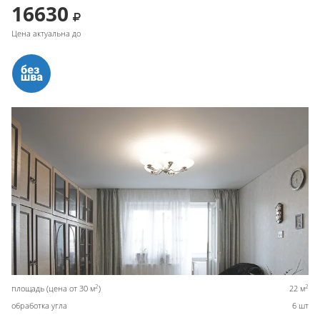
16630
Цена актуальна до
2
2
площадь (цена от 30 м
)
22 м
обработка угла
6 шт