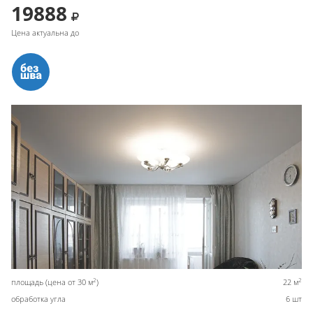
19888
Цена актуальна до
2
2
площадь (цена от 30 м
)
22 м
обработка угла
6 шт