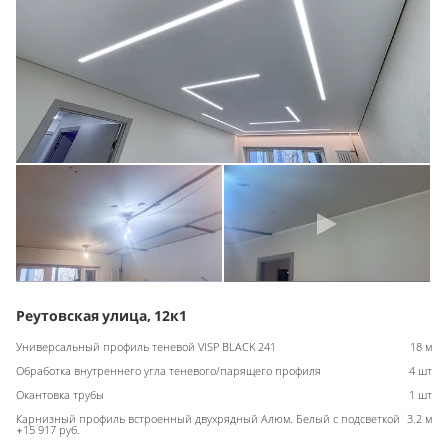
Реутовская улица, 12к1
Универсальный профиль теневой VISP BLACK 241
18 м
Обработка внутреннего угла теневого/парящего профиля
4 шт
Окантовка трубы
1 шт
Карнизный профиль встроенный двухрядный Алюм. Белый с подсветкой
3.2 м
+15 917 руб.