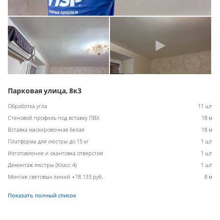
Парковая улица, 8к3
Обработка угла
11 шт
Стеновой профиль под вставку ПВХ
18 м
Вставка маскировочная белая
18 м
Платформа для люстры до 15 кг
1 шт
Изготовление и окантовка отверстия
1 шт
Демонтаж люстры (Класс 4)
1 шт
Монтаж световых линий +18 133 руб.
8 м
Показать полный список